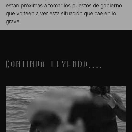
están próximas a tomar los puestos de gobierno
que volteen a ver esta situación que cae en lo
grave.
Continua leyendo....