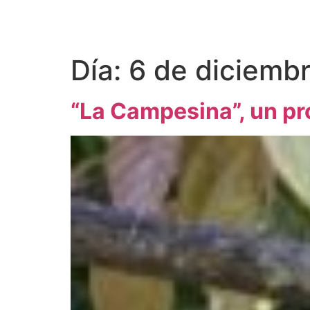
Día:
6 de diciemb
“La Campesina”, un pr